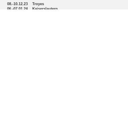
08.-10.12.23
Troyes
06.-07.01.24
Kaiserslautern
11.-14.04.24
25th Fridi Cup KA
KIT-Waterpolo Friends:
SGW Durlach Ettlingen
SV Heilbronn
SC Neustadt
Kaiserslauterer SK
KVS Pilsen
weiterführende Links:
KIT-Hochschulsport
AStA KIT
adh
DSV