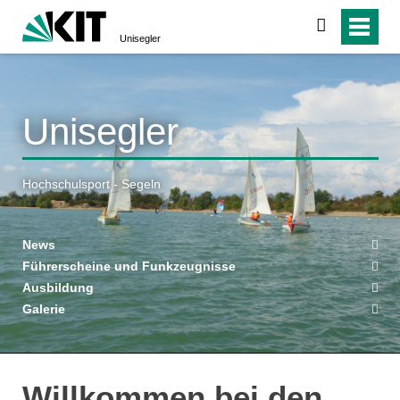
suchen
Unisegler
Unisegler
Hochschulsport - Segeln
News
Führerscheine und Funkzeugnisse
Ausbildung
Galerie
Willkommen bei den