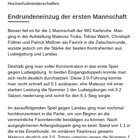
Hochschulmeisterschaften.
Endrundeneinzug der ersten Mannschaft
Besser lief es für die 1.Mannschaft der WG Karlsruhe. Man
ging in der Aufstellung Mateusz Troka, Tobias Walch, Christoph
Füllner und Patrick Mößner als Favorit in die Zwischenrunde,
wusste jedoch um die Stärke der beiden Kontrahenten aus
Ludwigsburg und Landau.
Deshalb ging man voller Konzentration in das erste Spiel
gegen Ludwigsburg. In beiden Eingangsdoppeln konnte man
sich recht deutlich durchsetzen. Diese 2:0-Führung konnte
man recht schnell auf 5:1 ausbauen, ehe Mateusz mit einer
starken Leistung die Nummer 1 der Ludwigsburger mit 3:2
Sätzen niederrang und somit für den 6:1-Sieg sorgte.
Im darauffolgenden Spiel gegen Landau ging man nochmal
hochkonzentriert in die Partie, um von Beginn an die
vermeintliche Favoritenrolle bestätigen zu können. Nach
ausgeglichenen Anfangsdoppeln ging es beim Stand von 1:1 in
die erste Einzelrunde. Im vorderen Paarkreuz gewann
Mateusz deutlich mit 3:0, Tobias unterlag gegen die Nummer 1