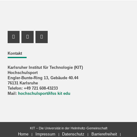
Instagram Profil
Instagram Profil
Youtube Profil
Kontakt
Karlsruher Institut für Technologie (KIT)
Hochschulsport
Engler-Bunte-Ring 13, Gebäude 40.44
76131 Karlsruhe
Telefon: +49 721 608-43233
Mail:
hochschulsport
∂
ifss kit edu
KIT – Die Universität in der Helmholtz-Gemeinschaft
Home
Impressum
Datenschutz
Barrierefreiheit