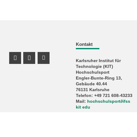
Kontakt
Karlsruher Institut für
Instagram Profil
Instagram Profil
Youtube Profil
Technologie (KIT)
Hochschulsport
Engler-Bunte-Ring 13,
Gebäude 40.44
76131 Karlsruhe
Telefon: +49 721 608-43233
Mail:
hochschulsport
∂
ifss
kit edu