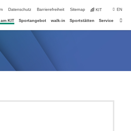
ringen
um
Datenschutz
Barrierefreiheit
Sitemap
EN
KIT
Star
 am KIT
Sportangebot
walk-in
Sportstätten
Service