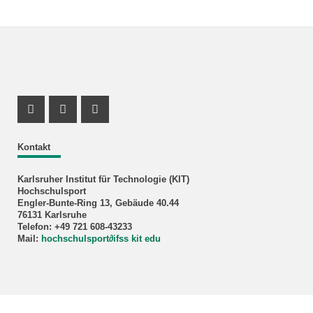
Instagram Profil
Instagram Profil
Youtube Profil
Kontakt
Karlsruher Institut für Technologie (KIT)
Hochschulsport
Engler-Bunte-Ring 13, Gebäude 40.44
76131 Karlsruhe
Telefon: +49 721 608-43233
Mail:
hochschulsport
∂
ifss kit edu