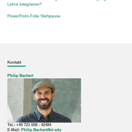
Lehre integrieren?
PowerPoint-Folie Stehpaus
e
Kontakt
Philip Bachert
Tel.: +49 721 608 - 42484
E-Mail:
Philip Bachert
∂
kit edu