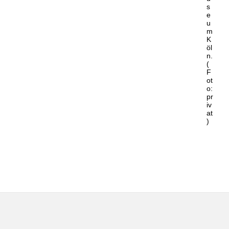
s
e
u
m
K
öl
n.
(
F
ot
o:
pr
iv
at
)