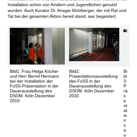
Installation schon von Kindern und Jugendlichen genutzt
wurden. Auch Kurator Dr. Ansgar Molzberger, der mit Rat und
Tat bei der gesamten Aktion bereit stand, war begeistert.
Bild1: Frau Helga Köcher
Bild2:
Bi
und Herr Bernd Hermann
Präsentationsausstellung
ld
bei der Installation der
des FoSS in der
3:
FoSS-Präsentation in der
Dauerausstellung des
P
Dauerausstellung des
DSOM. Köln Dezember
rä
DSOM. Köln Dezember
2010
s
2010.
e
nt
at
io
n
s
a
u