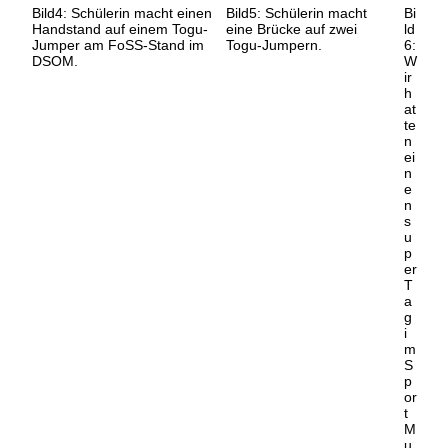
Bild4: Schülerin macht einen
Bild5: Schülerin macht
Bi
Handstand auf einem Togu-
eine Brücke auf zwei
ld
Jumper am FoSS-Stand im
Togu-Jumpern.
6:
DSOM.
W
ir
h
at
te
n
ei
n
e
n
s
u
p
er
T
a
g
i
m
S
p
or
t
M
u