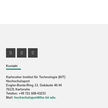
Instagram Profil
Instagram Profil
Youtube Profil
Kontakt
Karlsruher Institut für Technologie (KIT)
Hochschulsport
Engler-Bunte-Ring 13, Gebäude 40.44
76131 Karlsruhe
Telefon: +49 721 608-43233
Mail:
hochschulsport
∂
ifss kit edu