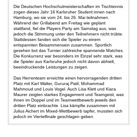
Die Deutschen Hochschulmeisterschaften im Tischtennis
zogen dieses Jahr 16 Karlsruher Student:innen nach
Hamburg, wo sie vom 24. bis 26. Mai teilnahmen.
Während der Grillabend am Freitag wie geplant
stattfand, fiel die Players Party am Samstag aus, was
jedoch die Stimmung unter den Teilnehmern nicht trübte.
Stattdessen fanden sich die Spieler zu einem
entspannten Beisammensein zusammen. Sportlich
gesehen bot das Turnier zahlreiche spannende Matches.
Die Konkurrenz war besonders im Einzel sehr stark, was
die Spieler aus Karlsruhe jedoch nicht davon abhielt,
beeindruckende Leistungen zu zeigen.
Das Herrenteam erreichte einen hervorragenden dritten
Platz mit Karl Walter, Gururaj Patil, Mohammad
Mahmoud und Louis Vogel. Auch Lisa Klett und Kiara
Maurer zeigten starkes Engagement und Teamgeist, was
ihnen im Doppel und im Teamwettbewerb jeweils den
dritten Platz einbrachte. Lisa kämpfte zusammen mit
Julius Aichert im Mixed-Wettbewerb tapfer, mussten sich
jedoch im Viertelfinale geschlagen geben.