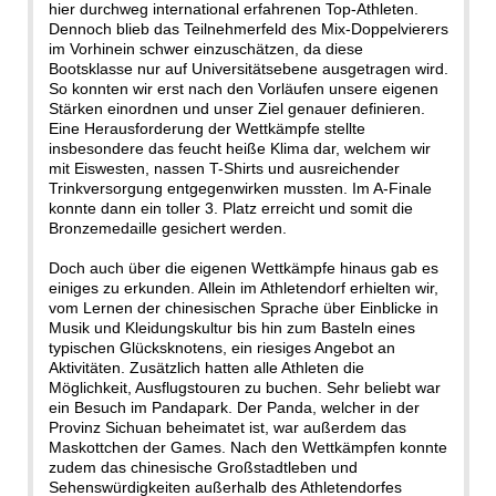
hier durchweg international erfahrenen Top-Athleten.
Dennoch blieb das Teilnehmerfeld des Mix-Doppelvierers
im Vorhinein schwer einzuschätzen, da diese
Bootsklasse nur auf Universitätsebene ausgetragen wird.
So konnten wir erst nach den Vorläufen unsere eigenen
Stärken einordnen und unser Ziel genauer definieren.
Eine Herausforderung der Wettkämpfe stellte
insbesondere das feucht heiße Klima dar, welchem wir
mit Eiswesten, nassen T-Shirts und ausreichender
Trinkversorgung entgegenwirken mussten. Im A-Finale
konnte dann ein toller 3. Platz erreicht und somit die
Bronzemedaille gesichert werden.
Doch auch über die eigenen Wettkämpfe hinaus gab es
einiges zu erkunden. Allein im Athletendorf erhielten wir,
vom Lernen der chinesischen Sprache über Einblicke in
Musik und Kleidungskultur bis hin zum Basteln eines
typischen Glücksknotens, ein riesiges Angebot an
Aktivitäten. Zusätzlich hatten alle Athleten die
Möglichkeit, Ausflugstouren zu buchen. Sehr beliebt war
ein Besuch im Pandapark. Der Panda, welcher in der
Provinz Sichuan beheimatet ist, war außerdem das
Maskottchen der Games. Nach den Wettkämpfen konnte
zudem das chinesische Großstadtleben und
Sehenswürdigkeiten außerhalb des Athletendorfes