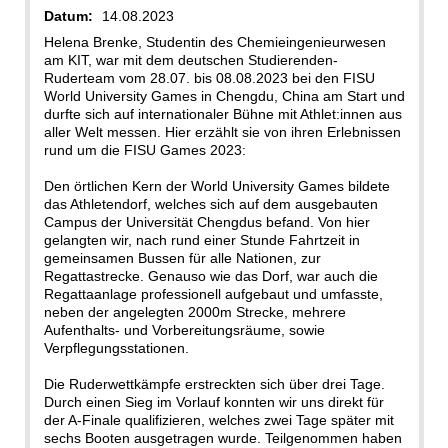
Datum:
14.08.2023
Helena Brenke, Studentin des Chemieingenieurwesen
am KIT, war mit dem deutschen Studierenden-
Ruderteam vom 28.07. bis 08.08.2023 bei den FISU
World University Games in Chengdu, China am Start und
durfte sich auf internationaler Bühne mit Athlet:innen aus
aller Welt messen. Hier erzählt sie von ihren Erlebnissen
rund um die FISU Games 2023:
Den örtlichen Kern der World University Games bildete
das Athletendorf, welches sich auf dem ausgebauten
Campus der Universität Chengdus befand. Von hier
gelangten wir, nach rund einer Stunde Fahrtzeit in
gemeinsamen Bussen für alle Nationen, zur
Regattastrecke. Genauso wie das Dorf, war auch die
Regattaanlage professionell aufgebaut und umfasste,
neben der angelegten 2000m Strecke, mehrere
Aufenthalts- und Vorbereitungsräume, sowie
Verpflegungsstationen.
Die Ruderwettkämpfe erstreckten sich über drei Tage.
Durch einen Sieg im Vorlauf konnten wir uns direkt für
der A-Finale qualifizieren, welches zwei Tage später mit
sechs Booten ausgetragen wurde. Teilgenommen haben