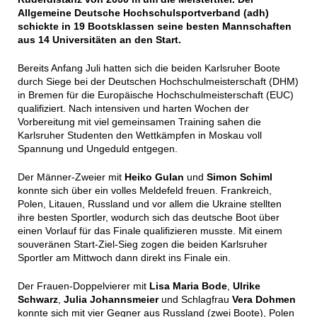
Allgemeine Deutsche Hochschulsportverband (adh)
schickte in 19 Bootsklassen seine besten Mannschaften
aus 14 Universitäten an den Start.
Bereits Anfang Juli hatten sich die beiden Karlsruher Boote
durch Siege bei der Deutschen Hochschulmeisterschaft (DHM)
in Bremen für die Europäische Hochschulmeisterschaft (EUC)
qualifiziert. Nach intensiven und harten Wochen der
Vorbereitung mit viel gemeinsamen Training sahen die
Karlsruher Studenten den Wettkämpfen in Moskau voll
Spannung und Ungeduld entgegen.
Der Männer-Zweier mit
Heiko Gulan
und
Simon Schiml
konnte sich über ein volles Meldefeld freuen. Frankreich,
Polen, Litauen, Russland und vor allem die Ukraine stellten
ihre besten Sportler, wodurch sich das deutsche Boot über
einen Vorlauf für das Finale qualifizieren musste. Mit einem
souveränen Start-Ziel-Sieg zogen die beiden Karlsruher
Sportler am Mittwoch dann direkt ins Finale ein.
Der Frauen-Doppelvierer mit
Lisa Maria Bode
,
Ulrike
Schwarz
,
Julia Johannsmeier
und Schlagfrau
Vera Dohmen
konnte sich mit vier Gegner aus Russland (zwei Boote), Polen