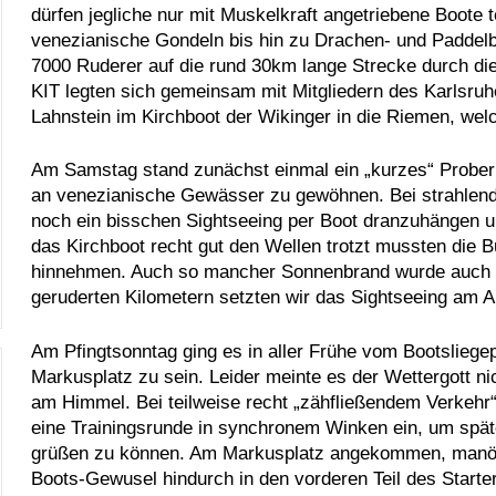
dürfen jegliche nur mit Muskelkraft angetriebene Boote
venezianische Gondeln bis hin zu Drachen- und Paddel
7000 Ruderer auf die rund 30km lange Strecke durch d
KIT legten sich gemeinsam mit Mitgliedern des Karlsru
Lahnstein im Kirchboot der Wikinger in die Riemen, welc
Am Samstag stand zunächst einmal ein „kurzes“ Probe
an venezianische Gewässer zu gewöhnen. Bei strahlend
noch ein bisschen Sightseeing per Boot dranzuhängen 
das Kirchboot recht gut den Wellen trotzt mussten die B
hinnehmen. Auch so mancher Sonnenbrand wurde auch 
geruderten Kilometern setzten wir das Sightseeing am A
Am Pfingtsonntag ging es in aller Frühe vom Bootsliegep
Markusplatz zu sein. Leider meinte es der Wettergott n
am Himmel. Bei teilweise recht „zähfließendem Verkehr“
eine Trainingsrunde in synchronem Winken ein, um spä
grüßen zu können. Am Markusplatz angekommen, manövr
Boots-Gewusel hindurch in den vorderen Teil des Starte