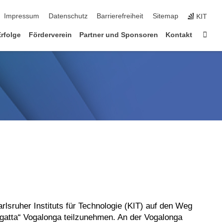
ion überspringen
Impressum
Datenschutz
Barrierefreiheit
Sitemap
KIT
Star
Erfolge
Förderverein
Partner und Sponsoren
Kontakt
sruher Instituts für Technologie (KIT) auf den Weg
egatta“ Vogalonga teilzunehmen. An der Vogalonga