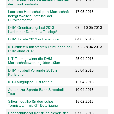
Hochschulsport Basketballerinnen bei
18.05.2013
der Eurokonstantia
Lacrosse Hochschulsport-Mannschaft
17.05.2013
belegt zweiten Platz bei der
Eurokonstantia
DHM Orientierungslauf 2013:
09. - 10.05.2013
Karlsruher Damenstaffel siegt!
DHM Karate 2013 in Paderborn
04.05.2013
KIT-Athleten mit starken Leistungen bei
27. - 28.04.2013
DHM Judo 2013
KIT-Team gewinnt die DHM
25.04.2013
Mannschaftswertung über 10km
DHM Fußball Vorrunde 2013 in
25.04.2013
Karlsruhe
KIT-Laufgruppe "just for fun"
12.04.2013
Auftakt zur Sparda Bank Streetball-
10.04.2013
Tour
Silbermedallie für deutsches
15.02.2013
Tennisteam mit KIT-Beteiligung
Hochschulsport Karlsruhe sichert sich
07.02.2013