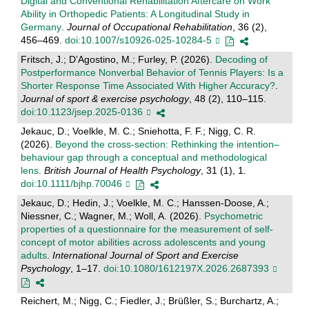
Digital and Conventional Rehabilitation Aftercare on Work
Ability in Orthopedic Patients: A Longitudinal Study in
Germany
.
Journal of Occupational Rehabilitation
, 36 (2),
456–469.
doi:10.1007/s10926-025-10284-5
Fritsch, J.; D’Agostino, M.; Furley, P. (2026).
Decoding of
Postperformance Nonverbal Behavior of Tennis Players: Is a
Shorter Response Time Associated With Higher Accuracy?
.
Journal of sport & exercise psychology
, 48 (2), 110–115.
doi:10.1123/jsep.2025-0136
Jekauc, D.; Voelkle, M. C.; Sniehotta, F. F.; Nigg, C. R.
(2026).
Beyond the cross‐section: Rethinking the intention–
behaviour gap through a conceptual and methodological
lens
.
British Journal of Health Psychology
, 31 (1), 1.
doi:10.1111/bjhp.70046
Jekauc, D.; Hedin, J.; Voelkle, M. C.; Hanssen-Doose, A.;
Niessner, C.; Wagner, M.; Woll, A. (2026).
Psychometric
properties of a questionnaire for the measurement of self-
concept of motor abilities across adolescents and young
adults
.
International Journal of Sport and Exercise
Psychology
, 1–17.
doi:10.1080/1612197X.2026.2687393
Reichert, M.; Nigg, C.; Fiedler, J.; Brüßler, S.; Burchartz, A.;