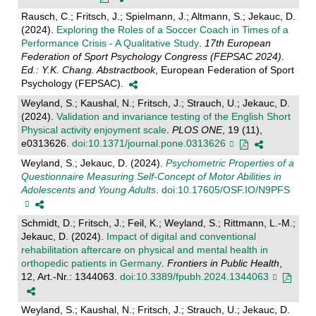
Rausch, C.; Fritsch, J.; Spielmann, J.; Altmann, S.; Jekauc, D.
(2024).
Exploring the Roles of a Soccer Coach in Times of a
Performance Crisis - A Qualitative Study
.
17th European
Federation of Sport Psychology Congress (FEPSAC 2024).
Ed.: Y.K. Chang. Abstractbook
, European Federation of Sport
Psychology (FEPSAC).
Weyland, S.; Kaushal, N.; Fritsch, J.; Strauch, U.; Jekauc, D.
(2024).
Validation and invariance testing of the English Short
Physical activity enjoyment scale
.
PLOS ONE
, 19 (11),
e0313626.
doi:10.1371/journal.pone.0313626
Weyland, S.; Jekauc, D. (2024).
Psychometric Properties of a
Questionnaire Measuring Self-Concept of Motor Abilities in
Adolescents and Young Adults
.
doi:10.17605/OSF.IO/N9PFS
Schmidt, D.; Fritsch, J.; Feil, K.; Weyland, S.; Rittmann, L.-M.;
Jekauc, D. (2024).
Impact of digital and conventional
rehabilitation aftercare on physical and mental health in
orthopedic patients in Germany
.
Frontiers in Public Health
,
12, Art.-Nr.: 1344063.
doi:10.3389/fpubh.2024.1344063
Weyland, S.; Kaushal, N.; Fritsch, J.; Strauch, U.; Jekauc, D.