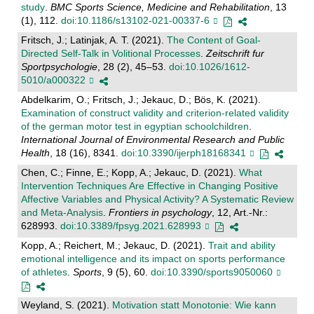
study
.
BMC Sports Science, Medicine and Rehabilitation
, 13
(1), 112.
doi:10.1186/s13102-021-00337-6
Fritsch, J.; Latinjak, A. T. (2021).
The Content of Goal-
Directed Self-Talk in Volitional Processes
.
Zeitschrift fur
Sportpsychologie
, 28 (2), 45–53.
doi:10.1026/1612-
5010/a000322
Abdelkarim, O.; Fritsch, J.; Jekauc, D.; Bös, K. (2021).
Examination of construct validity and criterion-related validity
of the german motor test in egyptian schoolchildren
.
International Journal of Environmental Research and Public
Health
, 18 (16), 8341.
doi:10.3390/ijerph18168341
Chen, C.; Finne, E.; Kopp, A.; Jekauc, D. (2021).
What
Intervention Techniques Are Effective in Changing Positive
Affective Variables and Physical Activity? A Systematic Review
and Meta-Analysis
.
Frontiers in psychology
, 12, Art.-Nr.:
628993.
doi:10.3389/fpsyg.2021.628993
Kopp, A.; Reichert, M.; Jekauc, D. (2021).
Trait and ability
emotional intelligence and its impact on sports performance
of athletes
.
Sports
, 9 (5), 60.
doi:10.3390/sports9050060
Weyland, S. (2021).
Motivation statt Monotonie: Wie kann