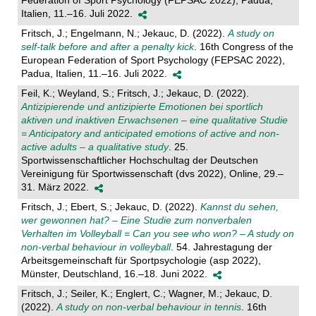
Federation of Sport Psychology (FEPSAC 2022), Padua,
Italien, 11.–16. Juli 2022.
Fritsch, J.; Engelmann, N.; Jekauc, D. (2022).
A study on
self-talk before and after a penalty kick
. 16th Congress of the
European Federation of Sport Psychology (FEPSAC 2022),
Padua, Italien, 11.–16. Juli 2022.
Feil, K.; Weyland, S.; Fritsch, J.; Jekauc, D. (2022).
Antizipierende und antizipierte Emotionen bei sportlich
aktiven und inaktiven Erwachsenen – eine qualitative Studie
= Anticipatory and anticipated emotions of active and non-
active adults – a qualitative study
. 25.
Sportwissenschaftlicher Hochschultag der Deutschen
Vereinigung für Sportwissenschaft (dvs 2022), Online, 29.–
31. März 2022.
Fritsch, J.; Ebert, S.; Jekauc, D. (2022).
Kannst du sehen,
wer gewonnen hat? – Eine Studie zum nonverbalen
Verhalten im Volleyball = Can you see who won? – A study on
non-verbal behaviour in volleyball
. 54. Jahrestagung der
Arbeitsgemeinschaft für Sportpsychologie (asp 2022),
Münster, Deutschland, 16.–18. Juni 2022.
Fritsch, J.; Seiler, K.; Englert, C.; Wagner, M.; Jekauc, D.
(2022).
A study on non-verbal behaviour in tennis
. 16th