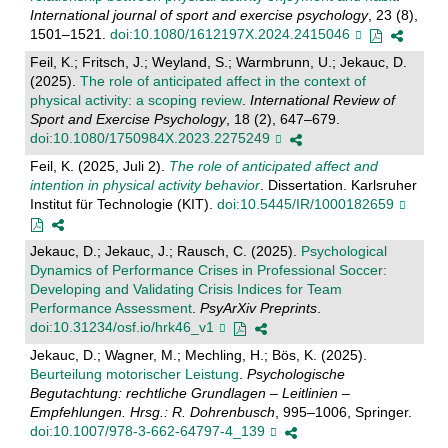
International journal of sport and exercise psychology
, 23 (8),
1501–1521.
doi:10.1080/1612197X.2024.2415046
Feil, K.; Fritsch, J.; Weyland, S.; Warmbrunn, U.; Jekauc, D.
(2025).
The role of anticipated affect in the context of
physical activity: a scoping review
.
International Review of
Sport and Exercise Psychology
, 18 (2), 647–679.
doi:10.1080/1750984X.2023.2275249
Feil, K. (2025, Juli 2).
The role of anticipated affect and
intention in physical activity behavior
. Dissertation. Karlsruher
Institut für Technologie (KIT).
doi:10.5445/IR/1000182659
Jekauc, D.; Jekauc, J.; Rausch, C. (2025).
Psychological
Dynamics of Performance Crises in Professional Soccer:
Developing and Validating Crisis Indices for Team
Performance Assessment
.
PsyArXiv Preprints
.
doi:10.31234/osf.io/hrk46_v1
Jekauc, D.; Wagner, M.; Mechling, H.; Bös, K. (2025).
Beurteilung motorischer Leistung
.
Psychologische
Begutachtung: rechtliche Grundlagen – Leitlinien –
Empfehlungen. Hrsg.: R. Dohrenbusch
, 995–1006, Springer.
doi:10.1007/978-3-662-64797-4_139