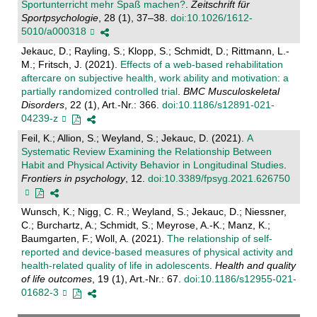
Sportunterricht mehr Spaß machen?
.
Zeitschrift für
Sportpsychologie
, 28 (1), 37–38.
doi:10.1026/1612-
5010/a000318
Jekauc, D.; Rayling, S.; Klopp, S.; Schmidt, D.; Rittmann, L.-
M.; Fritsch, J. (2021).
Effects of a web-based rehabilitation
aftercare on subjective health, work ability and motivation: a
partially randomized controlled trial
.
BMC Musculoskeletal
Disorders
, 22 (1), Art.-Nr.: 366.
doi:10.1186/s12891-021-
04239-z
Feil, K.; Allion, S.; Weyland, S.; Jekauc, D. (2021).
A
Systematic Review Examining the Relationship Between
Habit and Physical Activity Behavior in Longitudinal Studies
.
Frontiers in psychology
, 12.
doi:10.3389/fpsyg.2021.626750
Wunsch, K.; Nigg, C. R.; Weyland, S.; Jekauc, D.; Niessner,
C.; Burchartz, A.; Schmidt, S.; Meyrose, A.-K.; Manz, K.;
Baumgarten, F.; Woll, A. (2021).
The relationship of self-
reported and device-based measures of physical activity and
health-related quality of life in adolescents
.
Health and quality
of life outcomes
, 19 (1), Art.-Nr.: 67.
doi:10.1186/s12955-021-
01682-3