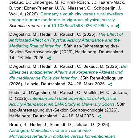
Jekauc, D.; Limberger, M. F.; Krell-Rösch, J.; Haaren-Mack,
B. von; Ebner-Priemer, U. W.; Niessner, C.; Schipperijn, J.;
Woll, A. (2026).
Germany’s youth city versus rural dwellers
engage in more moderate-to-vigorous physical activity
.
Scientific reports
.
doi:10.1038/s41598-026-61980-y
D’Agostino, M.; Hedin, J.; Rausch, C. (2026).
The Effect of
Anticipated Affect on Physical Activity Attendance and the
Mediating Role of Intention
. 58th asp-Jahrestagung dvs-
Sektion Sportpsychologie (2026), Heidelberg, Deutschland,
14.–16. Mai 2026.
D’Agostino, M.; Hedin, J.; Rausch, C.; Jekauc, D. (2026).
Der
Effekt des antizipierten Affekts auf körperliche Aktivität und
die mediierende Rolle der Intention
. 35th Reha-Kolloquium
(2026), Leipzig, Deutschland, 24.–26. März 2026.
Hedin, J.; D’Agostino, M.; Rausch, C.; Voelkle, M. C.; Jekauc,
D. (2026).
Intention and Habit as Predictors of Physical
Activity Attendance: An EMA Study in University Sports
. 58th
asp-Jahrestagung dvs-Sektion Sportpsychologie (2026),
Heidelberg, Deutschland, 14.–16. Mai 2026.
Broda, B.; Hedin, J.; Schmidt, D.; Jekauc, D. (2026).
Niedrigere Motivation, höhere Teilnahme?
Motivationsverläufe in digitalen versus konventionellen