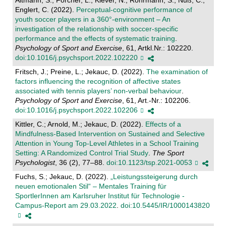
Altmann, S.; Forcher, L.; Klever, N.; Rohrmann, S.; Nuß, C.;
Englert, C. (2022).
Perceptual-cognitive performance of
youth soccer players in a 360°-environment – An
investigation of the relationship with soccer-specific
performance and the effects of systematic training
.
Psychology of Sport and Exercise
, 61, Artkl.Nr.: 102220.
doi:10.1016/j.psychsport.2022.102220
Fritsch, J.; Preine, L.; Jekauc, D. (2022).
The examination of
factors influencing the recognition of affective states
associated with tennis players’ non-verbal behaviour
.
Psychology of Sport and Exercise
, 61, Art.-Nr.: 102206.
doi:10.1016/j.psychsport.2022.102206
Kittler, C.; Arnold, M.; Jekauc, D. (2022).
Effects of a
Mindfulness-Based Intervention on Sustained and Selective
Attention in Young Top-Level Athletes in a School Training
Setting: A Randomized Control Trial Study
.
The Sport
Psychologist
, 36 (2), 77–88.
doi:10.1123/tsp.2021-0053
Fuchs, S.; Jekauc, D. (2022).
„Leistungssteigerung durch
neuen emotionalen Stil“ – Mentales Training für
SportlerInnen am Karlsruher Institut für Technologie -
Campus-Report am 29.03.2022
.
doi:10.5445/IR/1000143820