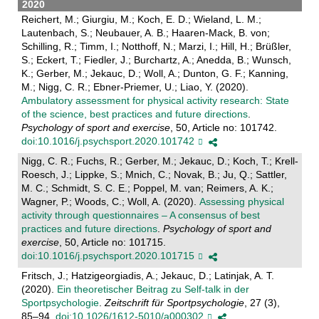
2020
Reichert, M.; Giurgiu, M.; Koch, E. D.; Wieland, L. M.;
Lautenbach, S.; Neubauer, A. B.; Haaren-Mack, B. von;
Schilling, R.; Timm, I.; Notthoff, N.; Marzi, I.; Hill, H.; Brüßler,
S.; Eckert, T.; Fiedler, J.; Burchartz, A.; Anedda, B.; Wunsch,
K.; Gerber, M.; Jekauc, D.; Woll, A.; Dunton, G. F.; Kanning,
M.; Nigg, C. R.; Ebner-Priemer, U.; Liao, Y. (2020).
Ambulatory assessment for physical activity research: State
of the science, best practices and future directions
.
Psychology of sport and exercise
, 50, Article no: 101742.
doi:10.1016/j.psychsport.2020.101742
Nigg, C. R.; Fuchs, R.; Gerber, M.; Jekauc, D.; Koch, T.; Krell-
Roesch, J.; Lippke, S.; Mnich, C.; Novak, B.; Ju, Q.; Sattler,
M. C.; Schmidt, S. C. E.; Poppel, M. van; Reimers, A. K.;
Wagner, P.; Woods, C.; Woll, A. (2020).
Assessing physical
activity through questionnaires – A consensus of best
practices and future directions
.
Psychology of sport and
exercise
, 50, Article no: 101715.
doi:10.1016/j.psychsport.2020.101715
Fritsch, J.; Hatzigeorgiadis, A.; Jekauc, D.; Latinjak, A. T.
(2020).
Ein theoretischer Beitrag zu Self-talk in der
Sportpsychologie
.
Zeitschrift für Sportpsychologie
, 27 (3),
85–94.
doi:10.1026/1612-5010/a000302