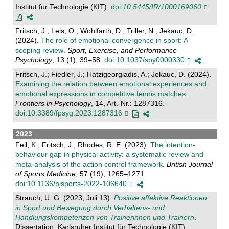
Institut für Technologie (KIT).
doi:
10.5445/IR/1000169060
Fritsch, J.; Leis, O.; Wohlfarth, D.; Triller, N.; Jekauc, D.
(2024).
The role of emotional convergence in sport: A
scoping review
.
Sport, Exercise, and Performance
Psychology
, 13 (1), 39–58.
doi:10.1037/spy0000330
Fritsch, J.; Fiedler, J.; Hatzigeorgiadis, A.; Jekauc, D. (2024).
Examining the relation between emotional experiences and
emotional expressions in competitive tennis matches
.
Frontiers in Psychology
, 14, Art.-Nr.: 1287316.
doi:10.3389/fpsyg.2023.1287316
2023
Feil, K.; Fritsch, J.; Rhodes, R. E. (2023).
The intention-
behaviour gap in physical activity: a systematic review and
meta-analysis of the action control framework
.
British Journal
of Sports Medicine
, 57 (19), 1265–1271.
doi:10.1136/bjsports-2022-106640
Strauch, U. G. (2023, Juli 13).
Positive affektive Reaktionen
in Sport und Bewegung durch Verhaltens- und
Handlungskompetenzen von Trainerinnen und Trainern
.
Dissertation. Karlsruher Institut für Technologie (KIT).