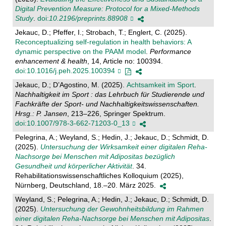
Digital Prevention Measure: Protocol for a Mixed-Methods
Study
.
doi:
10.2196/preprints.88908
Jekauc, D.; Pfeffer, I.; Strobach, T.; Englert, C. (2025).
Reconceptualizing self-regulation in health behaviors: A
dynamic perspective on the PAAM model
.
Performance
enhancement & health
, 14, Article no: 100394.
doi:10.1016/j.peh.2025.100394
Jekauc, D.; D’Agostino, M. (2025).
Achtsamkeit im Sport
.
Nachhaltigkeit im Sport : das Lehrbuch für Studierende und
Fachkräfte der Sport- und Nachhaltigkeitswissenschaften.
Hrsg.: P. Jansen
, 213–226, Springer Spektrum.
doi:10.1007/978-3-662-71203-0_13
Pelegrina, A.; Weyland, S.; Hedin, J.; Jekauc, D.; Schmidt, D.
(2025).
Untersuchung der Wirksamkeit einer digitalen Reha-
Nachsorge bei Menschen mit Adipositas bezüglich
Gesundheit und körperlicher Aktivität
. 34.
Rehabilitationswissenschaftliches Kolloquium (2025),
Nürnberg, Deutschland, 18.–20. März 2025.
Weyland, S.; Pelegrina, A.; Hedin, J.; Jekauc, D.; Schmidt, D.
(2025).
Untersuchung der Gewohnheitsbildung im Rahmen
einer digitalen Reha-Nachsorge bei Menschen mit Adipositas
.