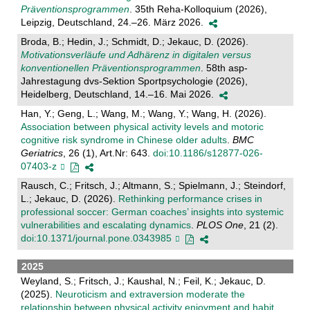
Präventionsprogrammen
. 35th Reha-Kolloquium (2026),
Leipzig, Deutschland, 24.–26. März 2026.
Broda, B.; Hedin, J.; Schmidt, D.; Jekauc, D. (2026).
Motivationsverläufe und Adhärenz in digitalen versus
konventionellen Präventionsprogrammen
. 58th asp-
Jahrestagung dvs-Sektion Sportpsychologie (2026),
Heidelberg, Deutschland, 14.–16. Mai 2026.
Han, Y.; Geng, L.; Wang, M.; Wang, Y.; Wang, H. (2026).
Association between physical activity levels and motoric
cognitive risk syndrome in Chinese older adults
.
BMC
Geriatrics
, 26 (1), Art.Nr: 643.
doi:10.1186/s12877-026-
07403-z
Rausch, C.; Fritsch, J.; Altmann, S.; Spielmann, J.; Steindorf,
L.; Jekauc, D. (2026).
Rethinking performance crises in
professional soccer: German coaches’ insights into systemic
vulnerabilities and escalating dynamics
.
PLOS One
, 21 (2).
doi:10.1371/journal.pone.0343985
2025
Weyland, S.; Fritsch, J.; Kaushal, N.; Feil, K.; Jekauc, D.
(2025).
Neuroticism and extraversion moderate the
relationship between physical activity enjoyment and habit
.