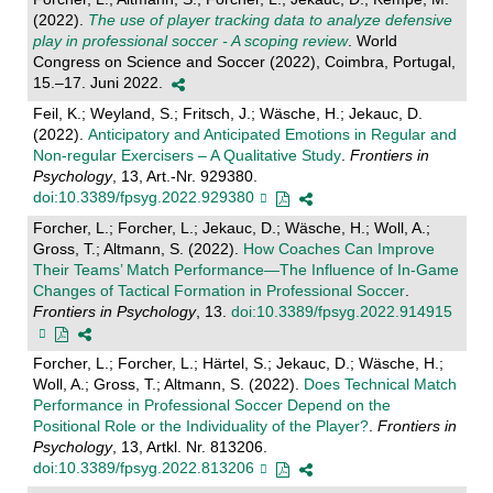
(2022).
The use of player tracking data to analyze defensive
play in professional soccer - A scoping review
. World
Congress on Science and Soccer (2022), Coimbra, Portugal,
15.–17. Juni 2022.
Feil, K.; Weyland, S.; Fritsch, J.; Wäsche, H.; Jekauc, D.
(2022).
Anticipatory and Anticipated Emotions in Regular and
Non-regular Exercisers – A Qualitative Study
.
Frontiers in
Psychology
, 13, Art.-Nr. 929380.
doi:10.3389/fpsyg.2022.929380
Forcher, L.; Forcher, L.; Jekauc, D.; Wäsche, H.; Woll, A.;
Gross, T.; Altmann, S. (2022).
How Coaches Can Improve
Their Teams’ Match Performance—The Influence of In-Game
Changes of Tactical Formation in Professional Soccer
.
Frontiers in Psychology
, 13.
doi:10.3389/fpsyg.2022.914915
Forcher, L.; Forcher, L.; Härtel, S.; Jekauc, D.; Wäsche, H.;
Woll, A.; Gross, T.; Altmann, S. (2022).
Does Technical Match
Performance in Professional Soccer Depend on the
Positional Role or the Individuality of the Player?
.
Frontiers in
Psychology
, 13, Artkl. Nr. 813206.
doi:10.3389/fpsyg.2022.813206