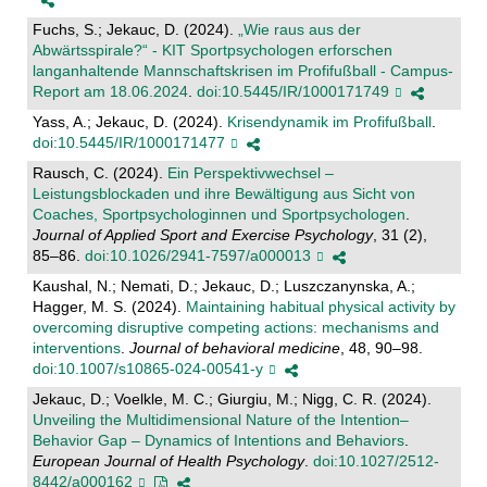
Fuchs, S.; Jekauc, D. (2024).
„Wie raus aus der
Abwärtsspirale?“ - KIT Sportpsychologen erforschen
langanhaltende Mannschaftskrisen im Profifußball - Campus-
Report am 18.06.2024
.
doi:10.5445/IR/1000171749
Yass, A.; Jekauc, D. (2024).
Krisendynamik im Profifußball
.
doi:10.5445/IR/1000171477
Rausch, C. (2024).
Ein Perspektivwechsel –
Leistungsblockaden und ihre Bewältigung aus Sicht von
Coaches, Sportpsychologinnen und Sportpsychologen
.
Journal of Applied Sport and Exercise Psychology
, 31 (2),
85–86.
doi:10.1026/2941-7597/a000013
Kaushal, N.; Nemati, D.; Jekauc, D.; Luszczanynska, A.;
Hagger, M. S. (2024).
Maintaining habitual physical activity by
overcoming disruptive competing actions: mechanisms and
interventions
.
Journal of behavioral medicine
, 48, 90–98.
doi:10.1007/s10865-024-00541-y
Jekauc, D.; Voelkle, M. C.; Giurgiu, M.; Nigg, C. R. (2024).
Unveiling the Multidimensional Nature of the Intention–
Behavior Gap – Dynamics of Intentions and Behaviors
.
European Journal of Health Psychology
.
doi:10.1027/2512-
8442/a000162