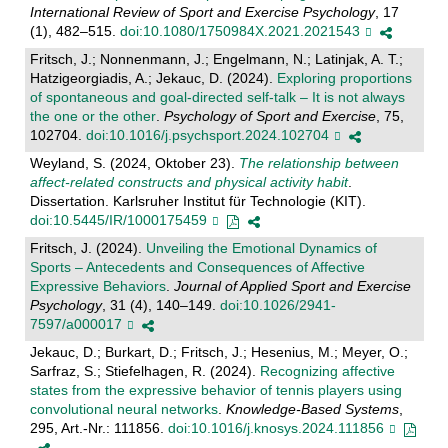
International Review of Sport and Exercise Psychology
, 17
(1), 482–515.
doi:10.1080/1750984X.2021.2021543
Fritsch, J.; Nonnenmann, J.; Engelmann, N.; Latinjak, A. T.;
Hatzigeorgiadis, A.; Jekauc, D. (2024).
Exploring proportions
of spontaneous and goal-directed self-talk – It is not always
the one or the other
.
Psychology of Sport and Exercise
, 75,
102704.
doi:10.1016/j.psychsport.2024.102704
Weyland, S. (2024, Oktober 23).
The relationship between
affect-related constructs and physical activity habit
.
Dissertation. Karlsruher Institut für Technologie (KIT).
doi:10.5445/IR/1000175459
Fritsch, J. (2024).
Unveiling the Emotional Dynamics of
Sports – Antecedents and Consequences of Affective
Expressive Behaviors
.
Journal of Applied Sport and Exercise
Psychology
, 31 (4), 140–149.
doi:10.1026/2941-
7597/a000017
Jekauc, D.; Burkart, D.; Fritsch, J.; Hesenius, M.; Meyer, O.;
Sarfraz, S.; Stiefelhagen, R. (2024).
Recognizing affective
states from the expressive behavior of tennis players using
convolutional neural networks
.
Knowledge-Based Systems
,
295, Art.-Nr.: 111856.
doi:10.1016/j.knosys.2024.111856