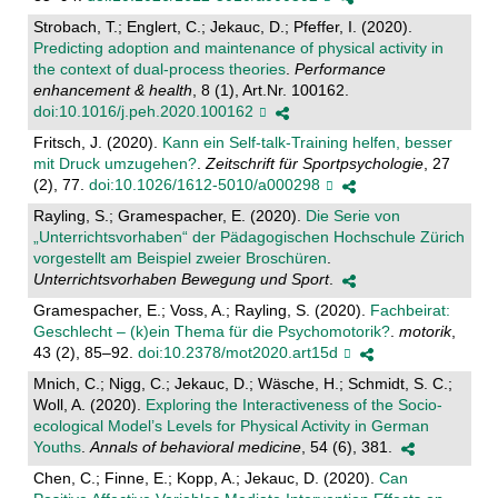
Strobach, T.; Englert, C.; Jekauc, D.; Pfeffer, I. (2020).
Predicting adoption and maintenance of physical activity in
the context of dual-process theories
.
Performance
enhancement & health
, 8 (1), Art.Nr. 100162.
doi:10.1016/j.peh.2020.100162
Fritsch, J. (2020).
Kann ein Self-talk-Training helfen, besser
mit Druck umzugehen?
.
Zeitschrift für Sportpsychologie
, 27
(2), 77.
doi:10.1026/1612-5010/a000298
Rayling, S.; Gramespacher, E. (2020).
Die Serie von
„Unterrichtsvorhaben“ der Pädagogischen Hochschule Zürich
vorgestellt am Beispiel zweier Broschüren
.
Unterrichtsvorhaben Bewegung und Sport
.
Gramespacher, E.; Voss, A.; Rayling, S. (2020).
Fachbeirat:
Geschlecht – (k)ein Thema für die Psychomotorik?
.
motorik
,
43 (2), 85–92.
doi:10.2378/mot2020.art15d
Mnich, C.; Nigg, C.; Jekauc, D.; Wäsche, H.; Schmidt, S. C.;
Woll, A. (2020).
Exploring the Interactiveness of the Socio-
ecological Model’s Levels for Physical Activity in German
Youths
.
Annals of behavioral medicine
, 54 (6), 381.
Chen, C.; Finne, E.; Kopp, A.; Jekauc, D. (2020).
Can