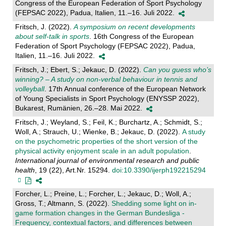
Congress of the European Federation of Sport Psychology
(FEPSAC 2022), Padua, Italien, 11.–16. Juli 2022.
Fritsch, J. (2022).
A symposium on recent developments
about self-talk in sports
. 16th Congress of the European
Federation of Sport Psychology (FEPSAC 2022), Padua,
Italien, 11.–16. Juli 2022.
Fritsch, J.; Ebert, S.; Jekauc, D. (2022).
Can you guess who’s
winning? – A study on non-verbal behaviour in tennis and
volleyball
. 17th Annual conference of the European Network
of Young Specialists in Sport Psychology (ENYSSP 2022),
Bukarest, Rumänien, 26.–28. Mai 2022.
Fritsch, J.; Weyland, S.; Feil, K.; Burchartz, A.; Schmidt, S.;
Woll, A.; Strauch, U.; Wienke, B.; Jekauc, D. (2022).
A study
on the psychometric properties of the short version of the
physical activity enjoyment scale in an adult population
.
International journal of environmental research and public
health
, 19 (22), Art.Nr. 15294.
doi:10.3390/ijerph192215294
Forcher, L.; Preine, L.; Forcher, L.; Jekauc, D.; Woll, A.;
Gross, T.; Altmann, S. (2022).
Shedding some light on in-
game formation changes in the German Bundesliga -
Frequency, contextual factors, and differences between