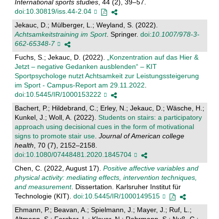
International sports studies
, 44 (2), 39–57.
doi:10.30819/iss.44-2.04
Jekauc, D.; Mülberger, L.; Weyland, S. (2022).
Achtsamkeitstraining im Sport
. Springer.
doi:
10.1007/978-3-
662-65348-7
Fuchs, S.; Jekauc, D. (2022).
„Konzentration auf das Hier &
Jetzt – negative Gedanken ausblenden“ – KIT
Sportpsychologe nutzt Achtsamkeit zur Leistungssteigerung
im Sport - Campus-Report am 29.11.2022
.
doi:10.5445/IR/1000153222
Bachert, P.; Hildebrand, C.; Erley, N.; Jekauc, D.; Wäsche, H.;
Kunkel, J.; Woll, A. (2022).
Students on stairs: a participatory
approach using decisional cues in the form of motivational
signs to promote stair use
.
Journal of American college
health
, 70 (7), 2152–2158.
doi:10.1080/07448481.2020.1845704
Chen, C. (2022, August 17).
Positive affective variables and
physical activity: mediating effects, intervention techniques,
and measurement
. Dissertation. Karlsruher Institut für
Technologie (KIT).
doi:10.5445/IR/1000149515
Ehmann, P.; Beavan, A.; Spielmann, J.; Mayer, J.; Ruf, L.;