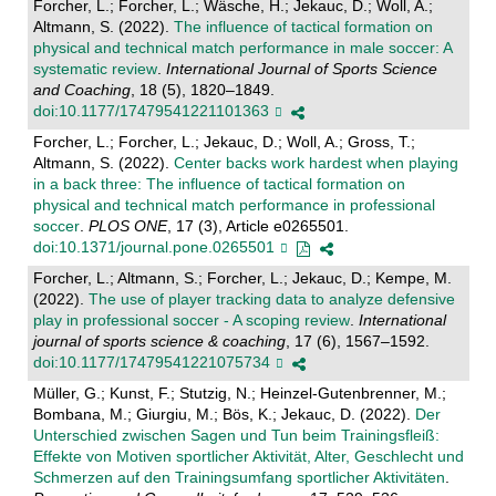
Forcher, L.; Forcher, L.; Wäsche, H.; Jekauc, D.; Woll, A.;
Altmann, S. (2022).
The influence of tactical formation on
physical and technical match performance in male soccer: A
systematic review
.
International Journal of Sports Science
and Coaching
, 18 (5), 1820–1849.
doi:10.1177/17479541221101363
Forcher, L.; Forcher, L.; Jekauc, D.; Woll, A.; Gross, T.;
Altmann, S. (2022).
Center backs work hardest when playing
in a back three: The influence of tactical formation on
physical and technical match performance in professional
soccer
.
PLOS ONE
, 17 (3), Article e0265501.
doi:10.1371/journal.pone.0265501
Forcher, L.; Altmann, S.; Forcher, L.; Jekauc, D.; Kempe, M.
(2022).
The use of player tracking data to analyze defensive
play in professional soccer - A scoping review
.
International
journal of sports science & coaching
, 17 (6), 1567–1592.
doi:10.1177/17479541221075734
Müller, G.; Kunst, F.; Stutzig, N.; Heinzel-Gutenbrenner, M.;
Bombana, M.; Giurgiu, M.; Bös, K.; Jekauc, D. (2022).
Der
Unterschied zwischen Sagen und Tun beim Trainingsfleiß:
Effekte von Motiven sportlicher Aktivität, Alter, Geschlecht und
Schmerzen auf den Trainingsumfang sportlicher Aktivitäten
.