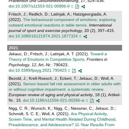
Pravention und Gesundheitsforderung
, 17, 529–536.
doi:10.1007/s11553-021-00906-0
Fritsch, J.; Redlich, D.; Latinjak, A.; Hatzigeorgiadis, A.
(2022).
The behavioural component of emotions: exploring
outward emotional reactions in table tennis
.
International
journal of sport and exercise psychology
, 20 (2), 397–415.
doi:10.1080/1612197X.2021.1877324
2021
Jekauc, D.; Fritsch, J.; Latinjak, A. T. (2021).
Toward a
Theory of Emotions in Competitive Sports
.
Frontiers in
Psychology
, 12, Art.-Nr.: 790423.
doi:10.3389/fpsyg.2021.790423
Bezold, J.; Krell-Roesch, J.; Eckert, T.; Jekauc, D.; Woll, A.
(2021).
Sensor-based fall risk assessment in older adults with
or without cognitive impairment: a systematic review
.
European review of aging and physical activity
, 18 (1), Artikel-
Nr.: 15.
doi:10.1186/s11556-021-00266-w
Nigg, C. R.; Wunsch, K.; Nigg, C.; Niessner, C.; Jekauc, D.;
Schmidt, S. C. E.; Woll, A. (2021).
Are Physical Activity,
Screen Time, and Mental Health Related During Childhood,
Preadolescence, and Adolescence? 11-Year Results From