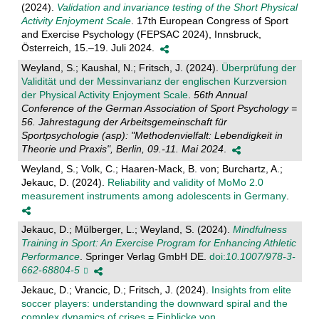
(2024).
Validation and invariance testing of the Short Physical
Activity Enjoyment Scale
. 17th European Congress of Sport
and Exercise Psychology (FEPSAC 2024), Innsbruck,
Österreich, 15.–19. Juli 2024.
Weyland, S.; Kaushal, N.; Fritsch, J. (2024).
Überprüfung der
Validität und der Messinvarianz der englischen Kurzversion
der Physical Activity Enjoyment Scale
.
56th Annual
Conference of the German Association of Sport Psychology =
56. Jahrestagung der Arbeitsgemeinschaft für
Sportpsychologie (asp): "Methodenvielfalt: Lebendigkeit in
Theorie und Praxis", Berlin, 09.-11. Mai 2024
.
Weyland, S.; Volk, C.; Haaren-Mack, B. von; Burchartz, A.;
Jekauc, D. (2024).
Reliability and validity of MoMo 2.0
measurement instruments among adolescents in Germany
.
Jekauc, D.; Mülberger, L.; Weyland, S. (2024).
Mindfulness
Training in Sport: An Exercise Program for Enhancing Athletic
Performance
. Springer Verlag GmbH DE.
doi:
10.1007/978-3-
662-68804-5
Jekauc, D.; Vrancic, D.; Fritsch, J. (2024).
Insights from elite
soccer players: understanding the downward spiral and the
complex dynamics of crises = Einblicke von