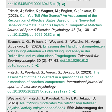
doi:10.5445/IR/1000160415
Fritsch, J.; Seiler, K.; Wagner, M.; Englert, C.; Jekauc, D.
(2023).
Can You Tell Who Scores? An Assessment of the
Recognition of Affective States Based on the Nonverbal
Behavior of Amateur Tennis Players in Competitive Matches
.
Journal of Sport & Exercise Psychology
, 45 (3), 138–147.
doi:10.1123/jsep.2022-0182
Strauch, U. G.; Fritsch, J.; Weyland, S.; Wäsche, H.; Vorgic,
S.; Jekauc, D. (2023).
Erfassung der Handlungskompetenzen
von Übungsleitenden – Entwicklung und Analyse der
Reliabilität und Validität eines Fragebogens
.
Zeitschrift für
Sportpsychologie
, 30 (2), 47–63.
doi:10.1026/1612-
5010/a000376
Fritsch, J.; Weyland, S.; Vorgic, S.; Jekauc, D. (2023).
The
assessment of the halo-effect in a questionnaire rating
dimensions of coaches’ competence
.
International journal of
sport and exercise psychology
.
doi:10.1080/1612197X.2023.2291727
Weyland, S.; Fritsch, J.; Kaushal, N.; Feil, K.; Jekauc, D.
(2023).
Neuroticism moderates the relationship between
physical activity enjoyment and habit
. 55th Jahrestagung der