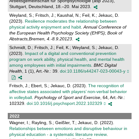
Arbeitsgemeinschaft für Sportpsychologie (asp 2023),
Stuttgart, Deutschland, 18.–20. Mai 2023.
Weyland, S.; Fritsch, J.; Kaushal, N.; Feil, K.; Jekauc, D.
(2023).
Resilience moderates the relationship between
physical activity enjoyment and habit
.
Annual Conference of
the European Health Psychology Society (EHPS); Book of
Abstracts,Bremen, 4.-8.9.20123
.
Schmidt, D.; Fritsch, J.; Feil, K.; Weyland, S.; Jekauc, D.
(2023).
Impact of a digital and conventional prevention
program on work ability, physical health, and mental health
among employees with initial impairments
.
BMC Digital
Health
, 1 (1), Art.-Nr.: 39.
doi:10.1186/s44247-023-00043-y
Fritsch, J.; Ebert, S.; Jekauc, D. (2023).
The recognition of
affective states associated with players’ non-verbal behavior
in volleyball
.
Psychology of Sport and Exercise
, 64, Art.-Nr.:
102329.
doi:10.1016/j.psychsport.2022.102329
2022
Wagner, I.; Rayling, S.; Geißler, T.; Jekauc, D. (2022).
Relationships between emotions and disruptive behaviour in
physical education - a systematic literature review
.