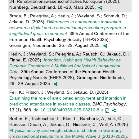
34. Rehabilitationswissenschaftliches Kolloquium (2025),
Nürnberg, Deutschland, 18.–20. März 2025.
Broda, B.; Pelegrina, A.; Hedin, J.; Weyland, S.; Schmidt, D.;
Jekauc, D. (2025).
Differences in autonomous motivation
between a digital and a conventional prevention program: a
longitudinal quasi-experiment
. 39th Annual Conference of the
European Health Psychology Society (EHPS 2025),
Groningen, Niederlande, 26.–29. August 2025.
Hedin, J.; Weyland, S.; Pelegrina, A.; Rausch, C.; Jekauc, D.;
Finne, E. (2025).
Intention, Habit and Health Behavior as
Dynamic Constructs: A Multilevel Analysis of Longitudinal
Data
. 39th Annual Conference of the European Health
Psychology Society (EHPS 2025), Groningen, Niederlande,
26.–29. August 2025.
Feil, K.; Fritsch, J.; Weyland, S.; Jekauc, D. (2025).
Examining the role of anticipated enjoyment and intention in
predicting attendance in exercise classes
.
BMC Psychology
,
13 (1), 868.
doi:10.1186/s40359-025-03216-8
Brehm, E.; Tschuschke, L.; Klos, L.; Burchartz, A.; Volk, C.;
Hanssen-Doose, A.; Jekauc, D.; Niessner, C.; Woll, A. (2025).
Physical activity and weight status of children in Germany:
cross-sectional results from the MoMo Wave 3 (2018–2020)
.