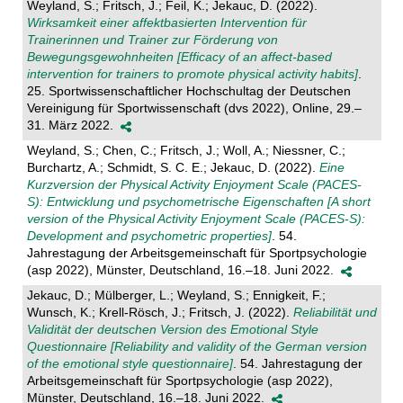
Weyland, S.; Fritsch, J.; Feil, K.; Jekauc, D. (2022).
Wirksamkeit einer affektbasierten Intervention für
Trainerinnen und Trainer zur Förderung von
Bewegungsgewohnheiten [Efficacy of an affect-based
intervention for trainers to promote physical activity habits]
.
25. Sportwissenschaftlicher Hochschultag der Deutschen
Vereinigung für Sportwissenschaft (dvs 2022), Online, 29.–
31. März 2022.
Weyland, S.; Chen, C.; Fritsch, J.; Woll, A.; Niessner, C.;
Burchartz, A.; Schmidt, S. C. E.; Jekauc, D. (2022).
Eine
Kurzversion der Physical Activity Enjoyment Scale (PACES-
S): Entwicklung und psychometrische Eigenschaften [A short
version of the Physical Activity Enjoyment Scale (PACES-S):
Development and psychometric properties]
. 54.
Jahrestagung der Arbeitsgemeinschaft für Sportpsychologie
(asp 2022), Münster, Deutschland, 16.–18. Juni 2022.
Jekauc, D.; Mülberger, L.; Weyland, S.; Ennigkeit, F.;
Wunsch, K.; Krell-Rösch, J.; Fritsch, J. (2022).
Reliabilität und
Validität der deutschen Version des Emotional Style
Questionnaire [Reliability and validity of the German version
of the emotional style questionnaire]
. 54. Jahrestagung der
Arbeitsgemeinschaft für Sportpsychologie (asp 2022),
Münster, Deutschland, 16.–18. Juni 2022.