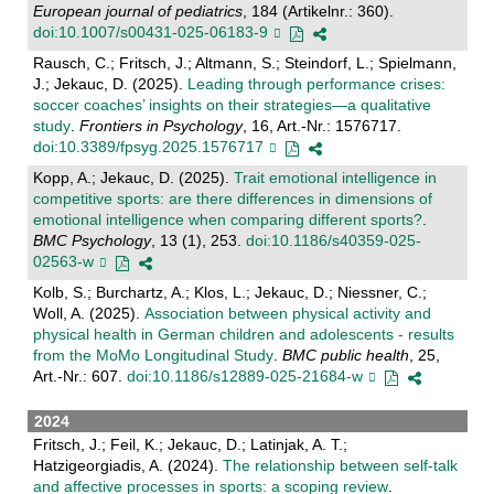
European journal of pediatrics
, 184 (Artikelnr.: 360).
doi:10.1007/s00431-025-06183-9
Rausch, C.; Fritsch, J.; Altmann, S.; Steindorf, L.; Spielmann,
J.; Jekauc, D. (2025).
Leading through performance crises:
soccer coaches’ insights on their strategies—a qualitative
study
.
Frontiers in Psychology
, 16, Art.-Nr.: 1576717.
doi:10.3389/fpsyg.2025.1576717
Kopp, A.; Jekauc, D. (2025).
Trait emotional intelligence in
competitive sports: are there differences in dimensions of
emotional intelligence when comparing different sports?
.
BMC Psychology
, 13 (1), 253.
doi:10.1186/s40359-025-
02563-w
Kolb, S.; Burchartz, A.; Klos, L.; Jekauc, D.; Niessner, C.;
Woll, A. (2025).
Association between physical activity and
physical health in German children and adolescents - results
from the MoMo Longitudinal Study
.
BMC public health
, 25,
Art.-Nr.: 607.
doi:10.1186/s12889-025-21684-w
2024
Fritsch, J.; Feil, K.; Jekauc, D.; Latinjak, A. T.;
Hatzigeorgiadis, A. (2024).
The relationship between self-talk
and affective processes in sports: a scoping review
.