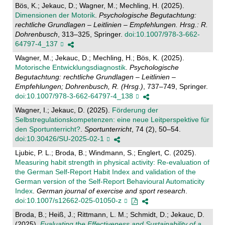
Bös, K.; Jekauc, D.; Wagner, M.; Mechling, H. (2025).
Dimensionen der Motorik
.
Psychologische Begutachtung:
rechtliche Grundlagen – Leitlinien – Empfehlungen. Hrsg.: R.
Dohrenbusch
, 313–325, Springer.
doi:10.1007/978-3-662-
64797-4_137
Wagner, M.; Jekauc, D.; Mechling, H.; Bös, K. (2025).
Motorische Entwicklungsdiagnostik
.
Psychologische
Begutachtung: rechtliche Grundlagen – Leitlinien –
Empfehlungen; Dohrenbusch, R. (Hrsg.)
, 737–749, Springer.
doi:10.1007/978-3-662-64797-4_138
Wagner, I.; Jekauc, D. (2025).
Förderung der
Selbstregulationskompetenzen: eine neue Leitperspektive für
den Sportunterricht?
.
Sportunterricht
, 74 (2), 50–54.
doi:10.30426/SU-2025-02-1
Ljubic, P. L.; Broda, B.; Windmann, S.; Englert, C. (2025).
Measuring habit strength in physical activity: Re-evaluation of
the German Self-Report Habit Index and validation of the
German version of the Self-Report Behavioural Automaticity
Index
.
German journal of exercise and sport research
.
doi:10.1007/s12662-025-01050-z
Broda, B.; Heiß, J.; Rittmann, L. M.; Schmidt, D.; Jekauc, D.
(2025).
Evaluating the Effectiveness and Sustainability of a