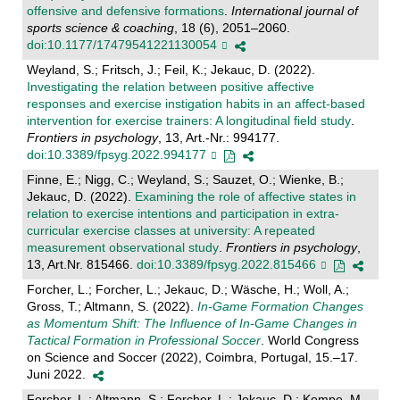
offensive and defensive formations
.
International journal of
sports science & coaching
, 18 (6), 2051–2060.
doi:10.1177/17479541221130054
Weyland, S.; Fritsch, J.; Feil, K.; Jekauc, D. (2022).
Investigating the relation between positive affective
responses and exercise instigation habits in an affect-based
intervention for exercise trainers: A longitudinal field study
.
Frontiers in psychology
, 13, Art.-Nr.: 994177.
doi:10.3389/fpsyg.2022.994177
Finne, E.; Nigg, C.; Weyland, S.; Sauzet, O.; Wienke, B.;
Jekauc, D. (2022).
Examining the role of affective states in
relation to exercise intentions and participation in extra-
curricular exercise classes at university: A repeated
measurement observational study
.
Frontiers in psychology
,
13, Art.Nr. 815466.
doi:10.3389/fpsyg.2022.815466
Forcher, L.; Forcher, L.; Jekauc, D.; Wäsche, H.; Woll, A.;
Gross, T.; Altmann, S. (2022).
In-Game Formation Changes
as Momentum Shift: The Influence of In-Game Changes in
Tactical Formation in Professional Soccer
. World Congress
on Science and Soccer (2022), Coimbra, Portugal, 15.–17.
Juni 2022.
Forcher, L.; Altmann, S.; Forcher, L.; Jekauc, D.; Kempe, M.