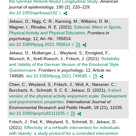
the German Motorik-Modul Longitudinal Study
.
American
journal of epidemiology
, 190 (2), 220–229.
doi:10.1093/aje/kwaa192
Jekauc, D.; Nigg, C. R.; Kanning, M.; Williams, D. M.;
Wagner, I.; Rhodes, R. E. (2021).
Editorial: Affect in Sports,
Physical Activity and Physical Education
.
Frontiers in
psychology
, 12, Art.-Nr.: 785814.
doi:10.3389/fpsyg.2021.785814
Jekauc, D.; Mülberger, L.; Weyland, S.; Ennigkeit, F.;
Wunsch, K.; Krell-Roesch, J.; Fritsch, J. (2021).
Reliability
and Validity of the German Version of the Emotional Style
Questionnaire
.
Frontiers in psychology
, 12, Article no:
749585.
doi:10.3389/fpsyg.2021.749585
Chen, C.; Weyland, S.; Fritsch, J.; Woll, A.; Niessner, C.;
Burchartz, A.; Schmidt, S. C. E.; Jekauc, D. (2021).
A short
version of the physical activity enjoyment scale: Development
and psychometric properties
.
International Journal of
Environmental Research and Public Health
, 18 (21), 11035.
doi:10.3390/ijerph182111035
Fritsch, J.; Feil, K.; Weyland, S.; Schmidt, D.; Jekauc, D.
(2021).
Effectivity of a mHealth intervention for individuals
with obesity: a study protocol for a controlled intervention