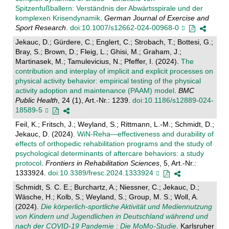
Spitzenfußballern: Verständnis der Abwärtsspirale und der
komplexen Krisendynamik
.
German Journal of Exercise and
Sport Research
.
doi:10.1007/s12662-024-00968-0
Jekauc, D.; Gürdere, C.; Englert, C.; Strobach, T.; Bottesi, G.;
Bray, S.; Brown, D.; Fleig, L.; Ghisi, M.; Graham, J.;
Martinasek, M.; Tamulevicius, N.; Pfeffer, I. (2024).
The
contribution and interplay of implicit and explicit processes on
physical activity behavior: empirical testing of the physical
activity adoption and maintenance (PAAM) model
.
BMC
Public Health
, 24 (1), Art.-Nr.: 1239.
doi:10.1186/s12889-024-
18589-5
Feil, K.; Fritsch, J.; Weyland, S.; Rittmann, L.-M.; Schmidt, D.;
Jekauc, D. (2024).
WiN-Reha—effectiveness and durability of
effects of orthopedic rehabilitation programs and the study of
psychological determinants of aftercare behaviors: a study
protocol
.
Frontiers in Rehabilitation Sciences
, 5, Art.-Nr.:
1333924.
doi:10.3389/fresc.2024.1333924
Schmidt, S. C. E.; Burchartz, A.; Niessner, C.; Jekauc, D.;
Wäsche, H.; Kolb, S.; Weyland, S.; Group, M. S.; Woll, A.
(2024).
Die körperlich-sportliche Aktivität und Mediennutzung
von Kindern und Jugendlichen in Deutschland während und
nach der COVID-19 Pandemie : Die MoMo-Studie
. Karlsruher