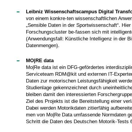
Leibniz Wissenschaftscampus Digital Transf
von einem konkre-ten wissenschaftlichen Anwe
„Sensible Daten in der Sportwissenschaft“. Hier
Forschungscluster be-fassen sich mit intellige
(Anwendungsfall: Künstliche Intelligenz in der 
Datenmengen).
MO|RE data
Mo|Re data ist ein DFG-gefördertes interdiszipl
Serviceteam RDM@kit und externen IT-Experten 
Daten zur motorischen Leistungsfähigkeit werden 
Studienlage gekennzeichnet durch uneinheitlich
bleiben damit den interessierten Forschergrupp
Ziel des Projekts ist die Bereitstellung einer v
Dabei werden Motorikdaten zitierfähig aufberei
men von Mo|Re Data umfassende Normdaten generi
Schritt die Daten des Deutschen Motorik-Tests 