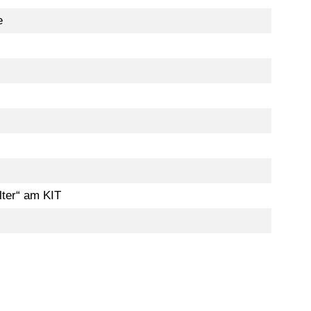
e
lter“ am KIT