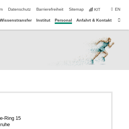
um
Datenschutz
Barrierefreiheit
Sitemap
EN
KIT
Star
Wissenstransfer
Institut
Personal
Anfahrt & Kontakt
te-Ring 15
sruhe