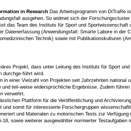
ormation in Research
Das Arbeitsprogramm von DiTraRe ist i
ndungsfall ausgehen. So widmet sich der Forschungscluste
 ist das Team des Instituts für Sport und Sportwissenschaft 
nter Datenerfassung (Anwendungsfall: Smarte Labore in der
Biomedizinischen Technik) sowie mit Publikationskulturen (An
inäres Projekt, dass unter Leitung des Instituts für Sport 
durchge-führt wird.
in einer Vielzahl von Projekten seit Jahrzehnten national un
e und teil-weise widersprüchliche Ergebnisse. Zudem führen 
en verwehrt.
erlässlichen Plattform für die Veröffentlichung und Archivie
tet und somit für interessierte Forschergruppen wissenschaf
ert und Materialen zu motorischen Tests zur Verfügung ges
6-18, sowie weiterer ausgewählter normierter Testaufgaben 