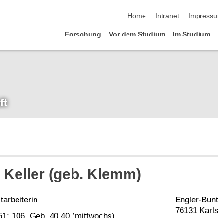
Navigation überspringen
Home
Intranet
Impress
Forschung
Vor dem Studium
Im Studium
ft
a Keller (geb. Klemm)
arbeiterin
Engler-Bun
76131 Karl
51; 106, Geb. 40.40 (mittwochs)