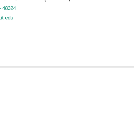
- 48324
kit edu