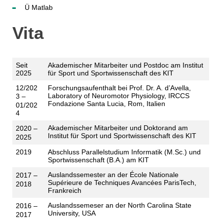
Ü Matlab
Vita
Seit
Akademischer Mitarbeiter und Postdoc am Institut
2025
für Sport und Sportwissenschaft des KIT
12/202
Forschungsaufenthalt bei Prof. Dr. A. d’Avella,
Laboratory of Neuromotor Physiology, IRCCS
3
–
Fondazione Santa Lucia, Rom, Italien
01/202
4
Akademischer Mitarbeiter und Doktorand am
2020
–
Institut für Sport und Sportwissenschaft des KIT
2025
2019
Abschluss Parallelstudium Informatik (M.Sc.) und
Sportwissenschaft (B.A.) am KIT
Auslandssemester an der École Nationale
2017
–
Supérieure de Techniques Avancées ParisTech,
2018
Frankreich
Auslandssemeser an der North Carolina State
2016
–
University, USA
2017