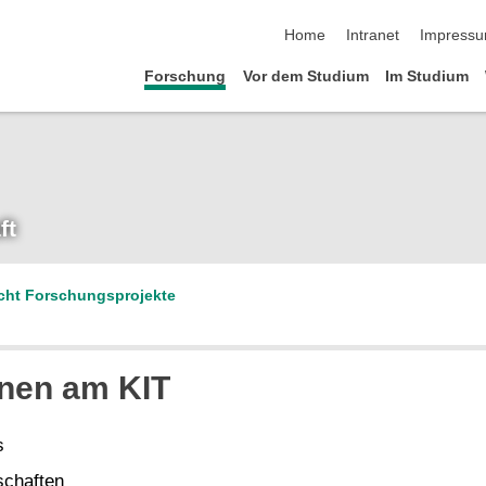
Navigation überspringen
Home
Intranet
Impress
Forschung
Vor dem Studium
Im Studium
ft
cht Forschungsprojekte
rnen am KIT
s
schaften