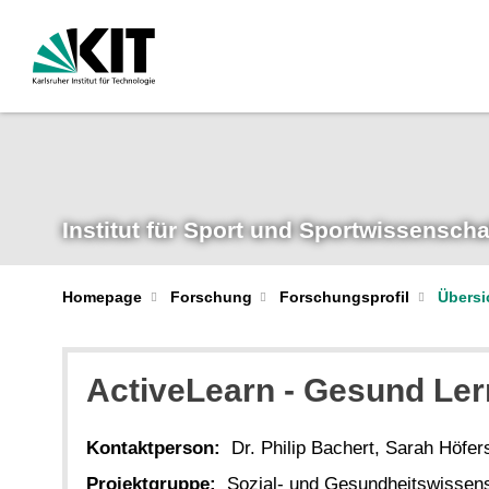
Institut für Sport und Sportwissenscha
Homepage
Forschung
Forschungsprofil
Übersi
ActiveLearn - Gesund Le
Kontaktperson:
Dr. Philip Bachert, Sarah Höfer
Projektgruppe:
Sozial- und Gesundheitswissen