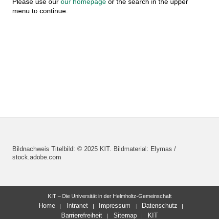
Please use our
our homepage
or the search in the upper
menu to continue.
Bildnachweis Titelbild: © 2025 KIT. Bildmaterial: Elymas /
stock.adobe.com
KIT – Die Universität in der Helmholtz-Gemeinschaft
Home
Intranet
Impressum
Datenschutz
Barrierefreiheit
Sitemap
KIT